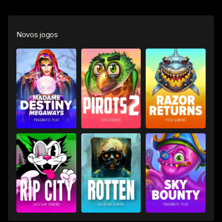
Novos jogos