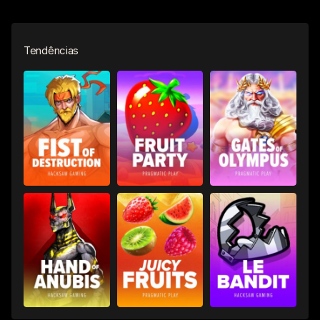
Tendências