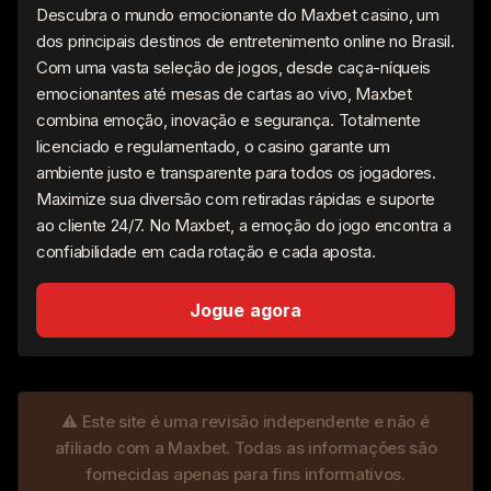
Descubra o mundo emocionante do Maxbet casino, um
dos principais destinos de entretenimento online no Brasil.
Com uma vasta seleção de jogos, desde caça-níqueis
emocionantes até mesas de cartas ao vivo, Maxbet
combina emoção, inovação e segurança. Totalmente
licenciado e regulamentado, o casino garante um
ambiente justo e transparente para todos os jogadores.
Maximize sua diversão com retiradas rápidas e suporte
ao cliente 24/7. No Maxbet, a emoção do jogo encontra a
confiabilidade em cada rotação e cada aposta.
Jogue agora
⚠ Este site é uma revisão independente e não é
afiliado com a Maxbet. Todas as informações são
fornecidas apenas para fins informativos.