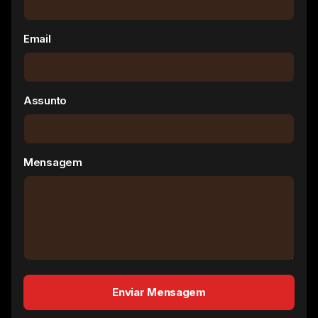
Email
Assunto
Mensagem
Enviar Mensagem